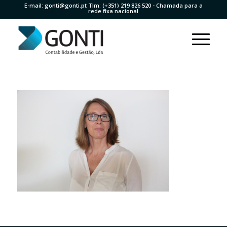
E-mail:
gonti@gonti.pt
Tlm:
(+351) 219 826 520
- Chamada para a
rede fixa nacional