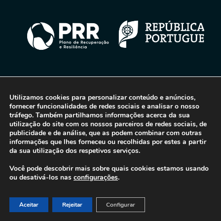
© 2016-2026 - Gonti Contabilidade e Gestão -
Política de Privacidade
-
Livro de Reclamações
Utilizamos cookies para personalizar conteúdo e anúncios,
fornecer funcionalidades de redes sociais e analisar o nosso
tráfego. Também partilhamos informações acerca da sua
utilização do site com os nossos parceiros de redes sociais, de
publicidade e de análise, que as podem combinar com outras
informações que lhes forneceu ou recolhidas por estes a partir
da sua utilização dos respetivos serviços.
Você pode descobrir mais sobre quais cookies estamos usando
ou desativá-los nas
configurações
.
Aceitar
Rejeitar
Configurar