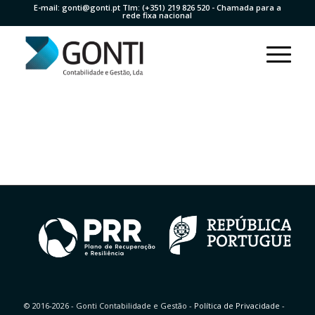
E-mail:
gonti@gonti.pt
Tlm:
(+351) 219 826 520
- Chamada para a
rede fixa nacional
© 2016-2026 - Gonti Contabilidade e Gestão -
Política de Privacidade
-