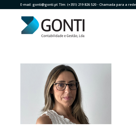
E-mail:
gonti@gonti.pt
Tlm:
(+351) 219 826 520
- Chamada para a rede 