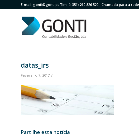
E-mail:
gonti@gonti.pt
Tlm:
(+351) 219 826 520
- Chamada para a rede 
datas_irs
/
Fevereiro 7, 2017
Partilhe esta notícia