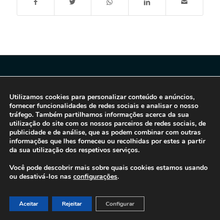
Utilizamos cookies para personalizar conteúdo e anúncios,
fornecer funcionalidades de redes sociais e analisar o nosso
tráfego. Também partilhamos informações acerca da sua
utilização do site com os nossos parceiros de redes sociais, de
publicidade e de análise, que as podem combinar com outras
© 2016-2026 - Gonti Contabilidade e Gestão -
Política de Privacidade
-
informações que lhes forneceu ou recolhidas por estes a partir
da sua utilização dos respetivos serviços.
Livro de Reclamações
Você pode descobrir mais sobre quais cookies estamos usando
ou desativá-los nas
configurações
.
Aceitar
Rejeitar
Configurar