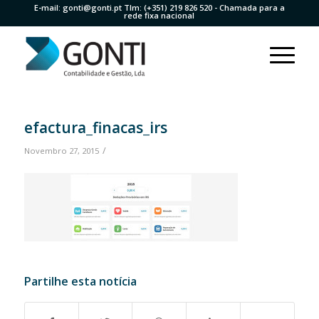
E-mail:
gonti@gonti.pt
Tlm:
(+351) 219 826 520
- Chamada para a
rede fixa nacional
efactura_finacas_irs
/
Novembro 27, 2015
Partilhe esta notícia