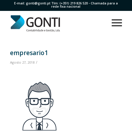
E-mail:
gonti@gonti.pt
Tlm:
(+351) 219 826 520
- Chamada para a
rede fixa nacional
empresario1
/
Agosto 27, 2018