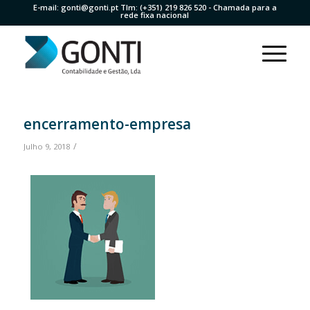
E-mail:
gonti@gonti.pt
Tlm:
(+351) 219 826 520
- Chamada para a
rede fixa nacional
encerramento-empresa
/
Julho 9, 2018