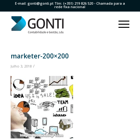
E-mail:
gonti@gonti.pt
Tlm:
(+351) 219 826 520
- Chamada para a
rede fixa nacional
marketer-200×200
/
Julho 3, 2018