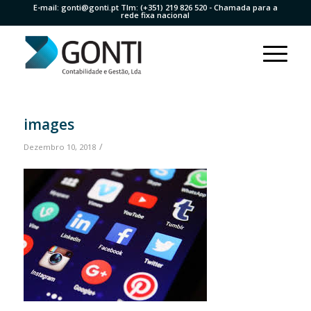
E-mail:
gonti@gonti.pt
Tlm:
(+351) 219 826 520
- Chamada para a
rede fixa nacional
images
/
Dezembro 10, 2018