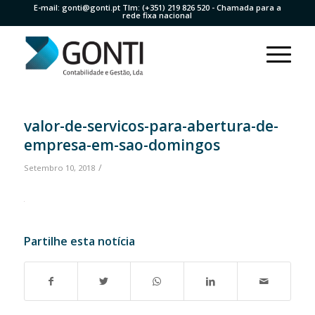
E-mail:
gonti@gonti.pt
Tlm:
(+351) 219 826 520
- Chamada para a
rede fixa nacional
valor-de-servicos-para-abertura-de-
empresa-em-sao-domingos
/
Setembro 10, 2018
Partilhe esta notícia