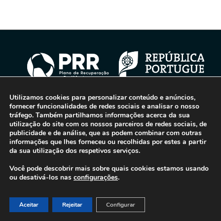
Utilizamos cookies para personalizar conteúdo e anúncios,
fornecer funcionalidades de redes sociais e analisar o nosso
© 2016-2026 - Gonti Contabilidade e Gestão -
Política de Privacidade
-
tráfego. Também partilhamos informações acerca da sua
utilização do site com os nossos parceiros de redes sociais, de
Livro de Reclamações
publicidade e de análise, que as podem combinar com outras
informações que lhes forneceu ou recolhidas por estes a partir
da sua utilização dos respetivos serviços.
Você pode descobrir mais sobre quais cookies estamos usando
ou desativá-los nas
configurações
.
Aceitar
Rejeitar
Configurar