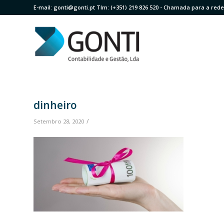
E-mail:
gonti@gonti.pt
Tlm:
(+351) 219 826 520
- Chamada para a rede 
dinheiro
/
Setembro 28, 2020