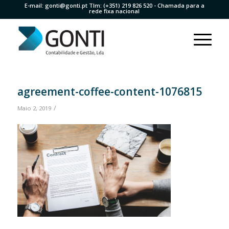
E-mail:
gonti@gonti.pt
Tlm:
(+351) 219 826 520
- Chamada para a
rede fixa nacional
agreement-coffee-content-1076815
/
Maio 2, 2019