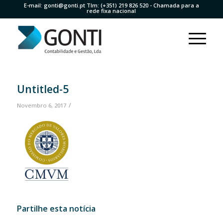
E-mail:
gonti@gonti.pt
Tlm:
(+351) 219 826 520
- Chamada para a
rede fixa nacional
Untitled-5
/
Novembro 6, 2017
Partilhe esta notícia