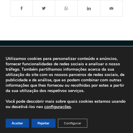
Utilizamos cookies para personalizar conteúdo e anúncios,
fornecer funcionalidades de redes sociais e analisar o nosso
tráfego. Também partilhamos informações acerca da sua
utilização do site com os nossos parceiros de redes sociais, de
publicidade e de análise, que as podem combinar com outras
informações que lhes forneceu ou recolhidas por estes a partir
da sua utilização dos respetivos serviços.
© 2016-2026 - Gonti Contabilidade e Gestão -
Política de Privacidade
-
Livro de Reclamações
Você pode descobrir mais sobre quais cookies estamos usando
ou desativá-los nas
configurações
.
Aceitar
Rejeitar
Configurar