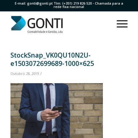
E-mail:
gonti@gonti.pt
Tlm:
(+351) 219 826 520
- Chamada para a
rede fixa nacional
StockSnap_VK0QU10N2U-
e1503072699689-1000×625
/
Outubro 28, 2019