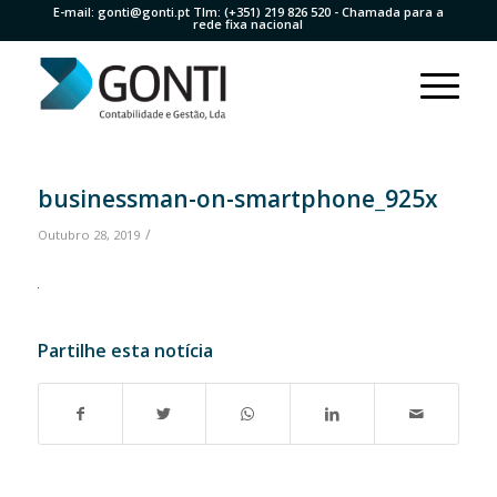
E-mail:
gonti@gonti.pt
Tlm:
(+351) 219 826 520
- Chamada para a
rede fixa nacional
businessman-on-smartphone_925x
/
Outubro 28, 2019
Partilhe esta notícia