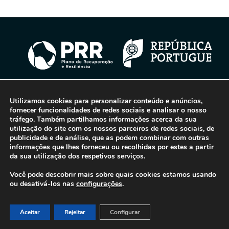
Utilizamos cookies para personalizar conteúdo e anúncios,
© 2016-2026 - Gonti Contabilidade e Gestão -
Política de Privacidade
-
fornecer funcionalidades de redes sociais e analisar o nosso
Livro de Reclamações
tráfego. Também partilhamos informações acerca da sua
utilização do site com os nossos parceiros de redes sociais, de
publicidade e de análise, que as podem combinar com outras
informações que lhes forneceu ou recolhidas por estes a partir
da sua utilização dos respetivos serviços.
Você pode descobrir mais sobre quais cookies estamos usando
ou desativá-los nas
configurações
.
Aceitar
Rejeitar
Configurar