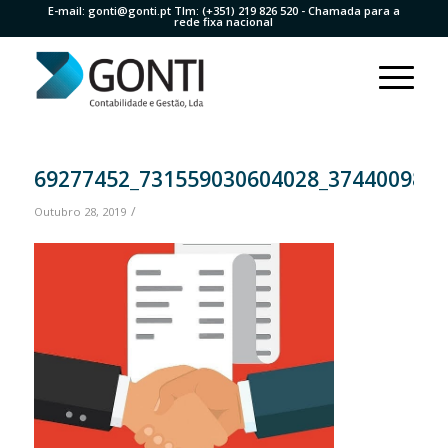
E-mail:
gonti@gonti.pt
Tlm:
(+351) 219 826 520
- Chamada para a
rede fixa nacional
69277452_731559030604028_374400983
/
Outubro 28, 2019