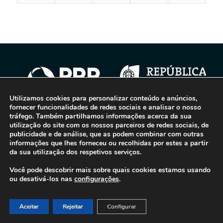
Utilizamos cookies para personalizar conteúdo e anúncios,
fornecer funcionalidades de redes sociais e analisar o nosso
tráfego. Também partilhamos informações acerca da sua
utilização do site com os nossos parceiros de redes sociais, de
© 2016-2026 - Gonti Contabilidade e Gestão -
Política de Privacidade
-
publicidade e de análise, que as podem combinar com outras
Livro de Reclamações
informações que lhes forneceu ou recolhidas por estes a partir
da sua utilização dos respetivos serviços.
Você pode descobrir mais sobre quais cookies estamos usando
ou desativá-los nas
configurações
.
Aceitar
Rejeitar
Configurar