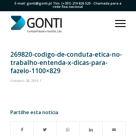
E-mail:
gonti@gonti.pt
Tlm:
(+351) 219 826 520
- Chamada para a
rede fixa nacional
269820-codigo-de-conduta-etica-no-
trabalho-entenda-x-dicas-para-
fazelo-1100×829
/
Outubro 28, 2019
Partilhe esta notícia