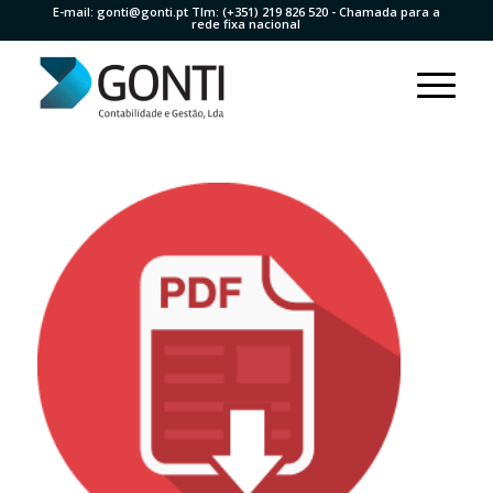
E-mail:
gonti@gonti.pt
Tlm:
(+351) 219 826 520
- Chamada para a
rede fixa nacional