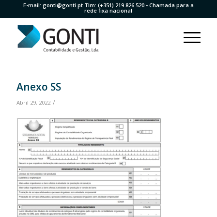
E-mail:
gonti@gonti.pt
Tlm:
(+351) 219 826 520
- Chamada para a
rede fixa nacional
Anexo SS
/
Abril 29, 2022