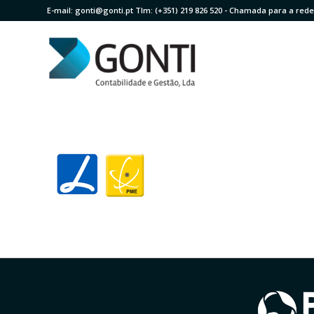
E-mail:
gonti@gonti.pt
Tlm:
(+351) 219 826 520
- Chamada para a rede 