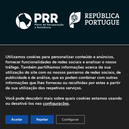
© 2016-2026 - Gonti Contabilidade e Gestão -
Política de Privacidade
-
Livro de Reclamações
Utilizamos cookies para personalizar conteúdo e anúncios,
fornecer funcionalidades de redes sociais e analisar o nosso
tráfego. Também partilhamos informações acerca da sua
utilização do site com os nossos parceiros de redes sociais, de
publicidade e de análise, que as podem combinar com outras
informações que lhes forneceu ou recolhidas por estes a partir
da sua utilização dos respetivos serviços.
Você pode descobrir mais sobre quais cookies estamos usando
ou desativá-los nas
configurações
.
Aceitar
Rejeitar
Configurar