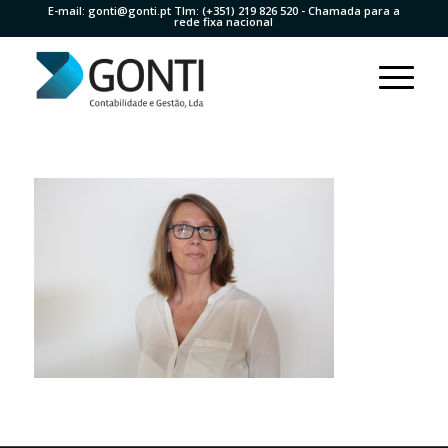
E-mail:
gonti@gonti.pt
Tlm:
(+351) 219 826 520
- Chamada para a
rede fixa nacional