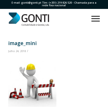
E-mail:
gonti@gonti.pt
Tlm:
(+351) 219 826 520
- Chamada para a
rede fixa nacional
image_mini
/
Julho 24, 2018