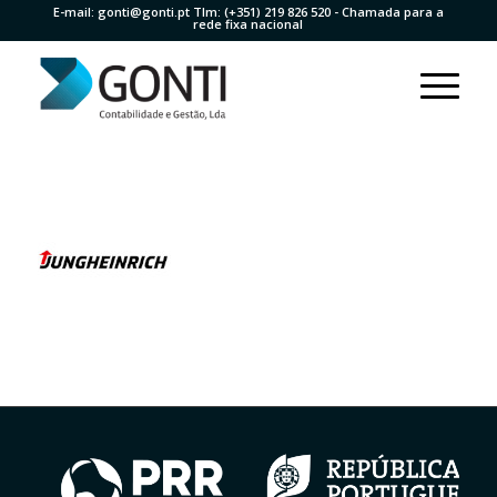
E-mail:
gonti@gonti.pt
Tlm:
(+351) 219 826 520
- Chamada para a
rede fixa nacional