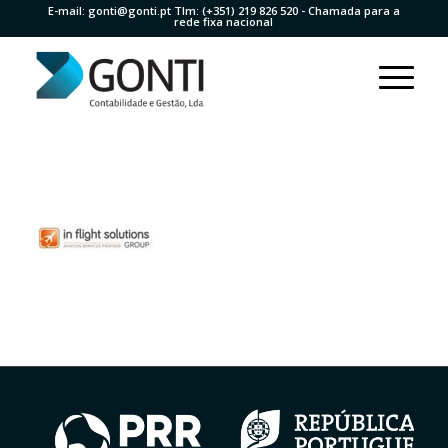
E-mail:
gonti@gonti.pt
Tlm:
(+351) 219 826 520
- Chamada para a
rede fixa nacional