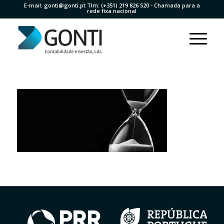
E-mail:
gonti@gonti.pt
Tlm:
(+351) 219 826 520
- Chamada para a
rede fixa nacional