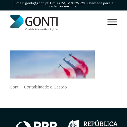
E-mail:
gonti@gonti.pt
Tlm:
(+351) 219 826 520
- Chamada para a
rede fixa nacional
Gonti | Contabilidade e Gestão