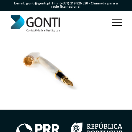
E-mail:
gonti@gonti.pt
Tlm:
(+351) 219 826 520
- Chamada para a
rede fixa nacional