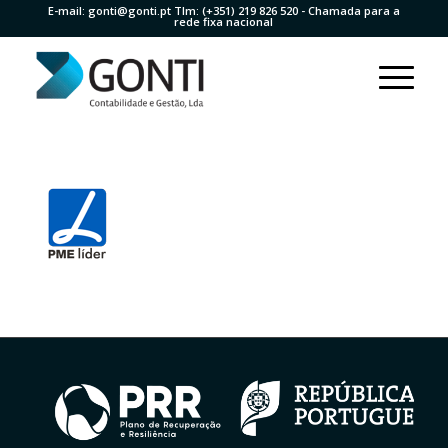
E-mail:
gonti@gonti.pt
Tlm:
(+351) 219 826 520
- Chamada para a
rede fixa nacional